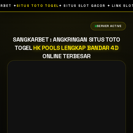
RBET ✦
SITUS TOTO TOGEL
✦ SITUS SLOT GACOR ✦ LINK SLO
SERVER ACTIVE
SANGKARBET : ANGKRINGAN SITUS TOTO
TOGEL
HK POOLS LENGKAP BANDAR 4D
ONLINE TERBESAR